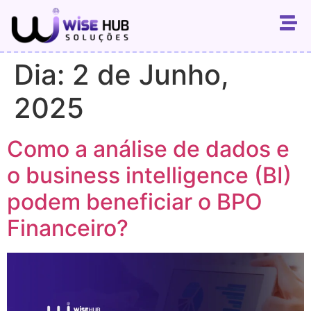
Dia:
2 de Junho,
2025
Como a análise de dados e
o business intelligence (BI)
podem beneficiar o BPO
Financeiro?