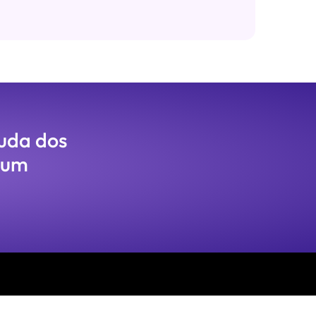
juda dos
 um