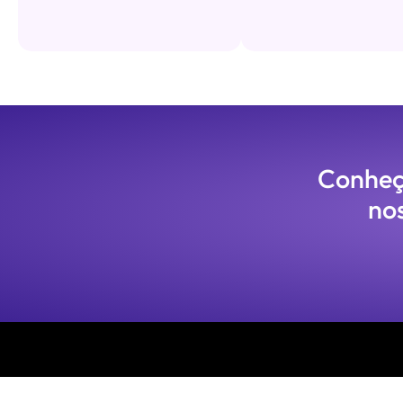
Conheça
no