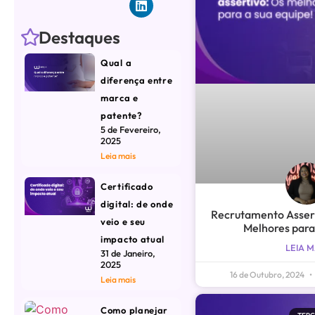
Destaques
Qual a
diferença entre
marca e
patente?
5 de Fevereiro,
2025
Leia mais
Certificado
digital: de onde
Recrutamento Assert
veio e seu
Melhores para
impacto atual
LEIA M
31 de Janeiro,
2025
16 de Outubro, 2024
Leia mais
Como planejar