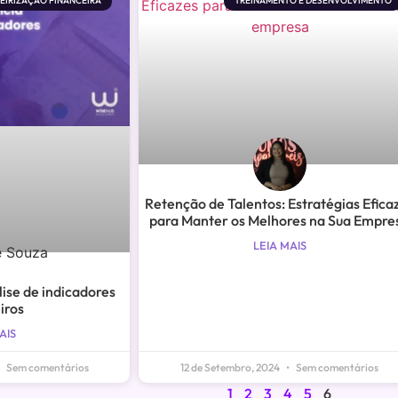
EIRIZAÇÃO FINANCEIRA
TREINAMENTO E DESENVOLVIMENTO
Retenção de Talentos: Estratégias Efica
para Manter os Melhores na Sua Empre
LEIA MAIS
ise de indicadores
iros
AIS
Sem comentários
12 de Setembro, 2024
Sem comentários
1
2
3
4
5
6