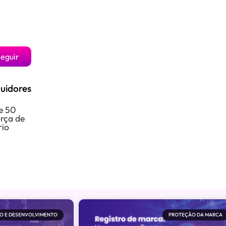
eguir
uidores
e 50
orça de
rio
O E DESENVOLVIMENTO
PROTEÇÃO DA MARCA