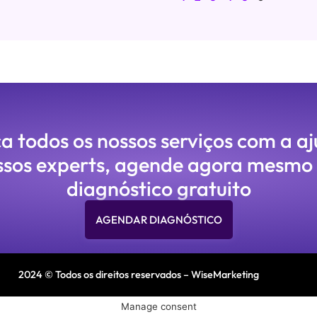
 todos os nossos serviços com a a
ssos experts, agende agora mesmo
diagnóstico gratuito
AGENDAR DIAGNÓSTICO
2024 © Todos os direitos reservados – WiseMarketing
Manage consent