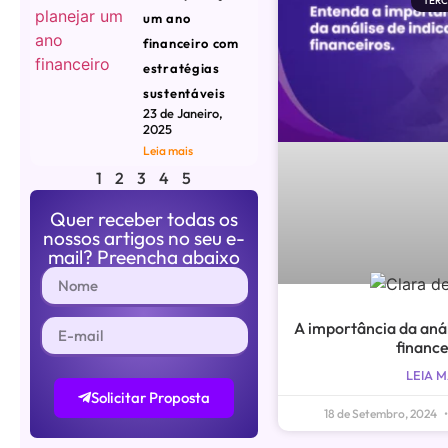
TERC
um ano
financeiro com
estratégias
sustentáveis
23 de Janeiro,
2025
Leia mais
1
2
3
4
5
Quer receber todas os
nossos artigos no seu e-
mail? Preencha abaixo
A importância da anál
finance
LEIA M
Solicitar Proposta
18 de Setembro, 2024