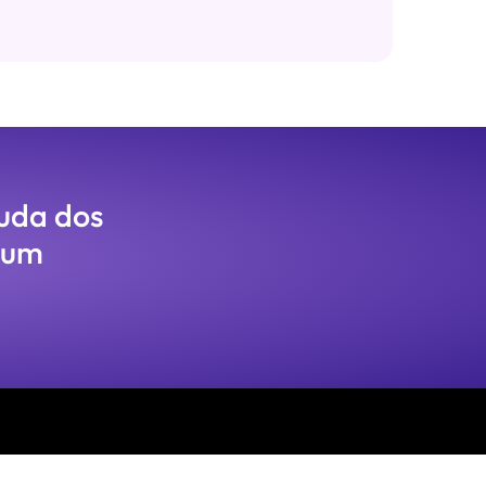
juda dos
 um