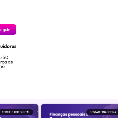
eguir
uidores
e 50
orça de
rio
CERTIFICADO DIGITAL
GESTÃO FINANCEIRA