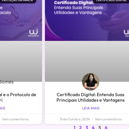
PROTEÇÃO DA MARCA
CERTIFICADO DIGITAL
l e o Protocolo de
Certificado Digital: Entenda Suas
ri
Principais Utilidades e Vantagens
AIS
LEIA MAIS
Sem comentários
31 de Outubro, 2024
Sem comentários
1
2
3
4
5
6