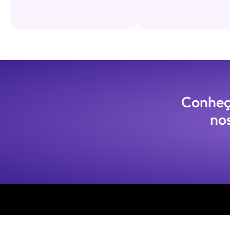
Conheça
no