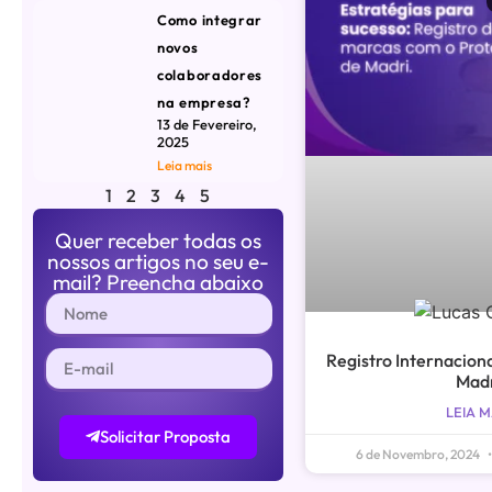
Como integrar
novos
colaboradores
na empresa?
13 de Fevereiro,
2025
Leia mais
1
2
3
4
5
Quer receber todas os
nossos artigos no seu e-
mail? Preencha abaixo
Registro Internaciona
Mad
LEIA M
Solicitar Proposta
6 de Novembro, 2024