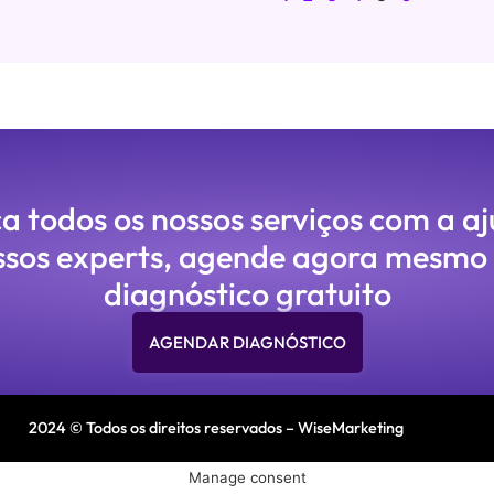
 todos os nossos serviços com a a
ssos experts, agende agora mesmo
diagnóstico gratuito
AGENDAR DIAGNÓSTICO
2024 © Todos os direitos reservados – WiseMarketing
Manage consent